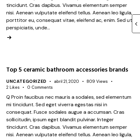
tincidunt. Cras dapibus. Vivamus elementum semper
nisi. Aenean vulputate eleifend tellus. Aenean leo ligula,
porttitor eu, consequat vitae, eleifend ac, enim. Sed ut
perspiciatis, unde…
Top 5 ceramic bathroom accessories brands
UNCATEGORIZED
abril 21, 2020
809
Views
2
Likes
0
Comments
Q Proin faucibus nec mauris a sodales, sed elementum
mi tincidunt. Sed eget viverra egestas nisi in
consequat. Fusce sodales augue a accumsan. Cras
sollicitudin, ipsum eget blandit pulvinar. Integer
tincidunt. Cras dapibus. Vivamus elementum semper
nisi. Aenean vulputate eleifend tellus. Aenean leo ligula,