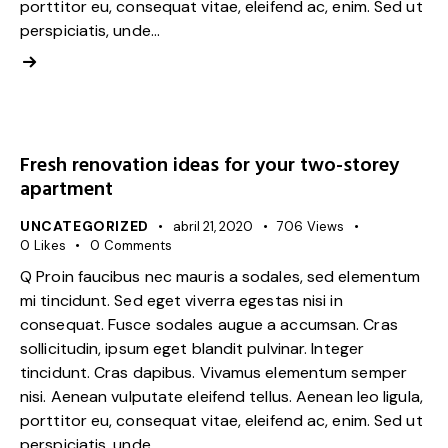
porttitor eu, consequat vitae, eleifend ac, enim. Sed ut
perspiciatis, unde…
Fresh renovation ideas for your two-storey
apartment
UNCATEGORIZED
abril 21, 2020
706
Views
0
Likes
0
Comments
Q Proin faucibus nec mauris a sodales, sed elementum
mi tincidunt. Sed eget viverra egestas nisi in
consequat. Fusce sodales augue a accumsan. Cras
sollicitudin, ipsum eget blandit pulvinar. Integer
tincidunt. Cras dapibus. Vivamus elementum semper
nisi. Aenean vulputate eleifend tellus. Aenean leo ligula,
porttitor eu, consequat vitae, eleifend ac, enim. Sed ut
perspiciatis, unde…