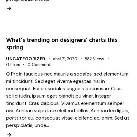
What’s trending on designers’ charts this
spring
UNCATEGORIZED
abril 21, 2020
882
Views
0
Likes
0
Comments
Q Proin faucibus nec mauris a sodales, sed elementum
mi tincidunt. Sed eget viverra egestas nisi in
consequat. Fusce sodales augue a accumsan. Cras
sollicitudin, ipsum eget blandit pulvinar. Integer
tincidunt. Cras dapibus. Vivamus elementum semper
nisi. Aenean vulputate eleifend tellus. Aenean leo ligula,
porttitor eu, consequat vitae, eleifend ac, enim. Sed ut
perspiciatis, unde…