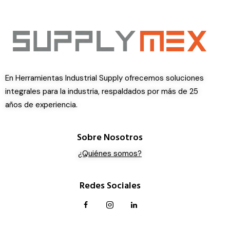
En Herramientas Industrial Supply ofrecemos soluciones
integrales para la industria, respaldados por más de 25
años de experiencia.
Sobre Nosotros
¿Quiénes somos?
Redes Sociales