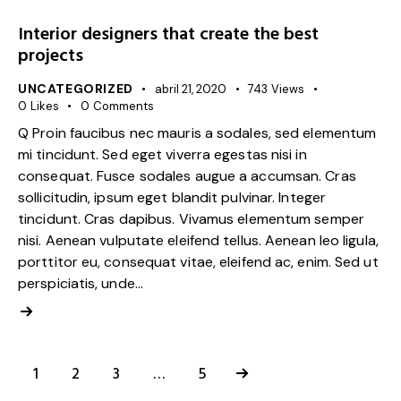
Interior designers that create the best
projects
UNCATEGORIZED
abril 21, 2020
743
Views
0
Likes
0
Comments
Q Proin faucibus nec mauris a sodales, sed elementum
mi tincidunt. Sed eget viverra egestas nisi in
consequat. Fusce sodales augue a accumsan. Cras
sollicitudin, ipsum eget blandit pulvinar. Integer
tincidunt. Cras dapibus. Vivamus elementum semper
nisi. Aenean vulputate eleifend tellus. Aenean leo ligula,
porttitor eu, consequat vitae, eleifend ac, enim. Sed ut
perspiciatis, unde…
1
2
3
>
…
5