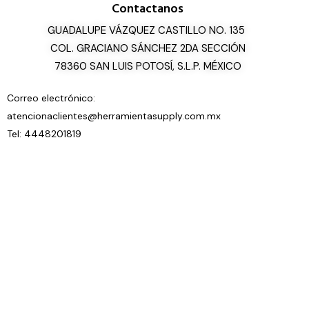
Contactanos
GUADALUPE VÁZQUEZ CASTILLO NO. 135
COL. GRACIANO SÁNCHEZ 2DA SECCIÓN
78360 SAN LUIS POTOSÍ, S.L.P. MÉXICO
Correo electrónico:
atencionaclientes@herramientasupply.com.mx
Tel: 4448201819