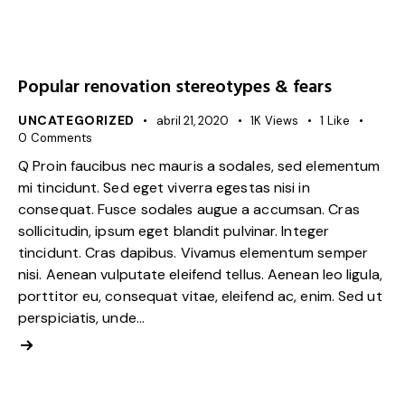
Popular renovation stereotypes & fears
UNCATEGORIZED
abril 21, 2020
1K
Views
1
Like
0
Comments
Q Proin faucibus nec mauris a sodales, sed elementum
mi tincidunt. Sed eget viverra egestas nisi in
consequat. Fusce sodales augue a accumsan. Cras
sollicitudin, ipsum eget blandit pulvinar. Integer
tincidunt. Cras dapibus. Vivamus elementum semper
nisi. Aenean vulputate eleifend tellus. Aenean leo ligula,
porttitor eu, consequat vitae, eleifend ac, enim. Sed ut
perspiciatis, unde…