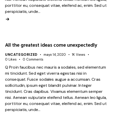
porttitor eu, consequat vitae, eleifend ac, enim. Sed ut
perspiciatis, unde…
All the greatest ideas come unexpectedly
UNCATEGORIZED
mayo 14, 2020
1K
Views
0
Likes
0
Comments
Q Proin faucibus nec mauris a sodales, sed elementum
mi tincidunt. Sed eget viverra egestas nisi in
consequat. Fusce sodales augue a accumsan. Cras
sollicitudin, ipsum eget blandit pulvinar. Integer
tincidunt. Cras dapibus. Vivamus elementum semper
nisi. Aenean vulputate eleifend tellus. Aenean leo ligula,
porttitor eu, consequat vitae, eleifend ac, enim. Sed ut
perspiciatis, unde…