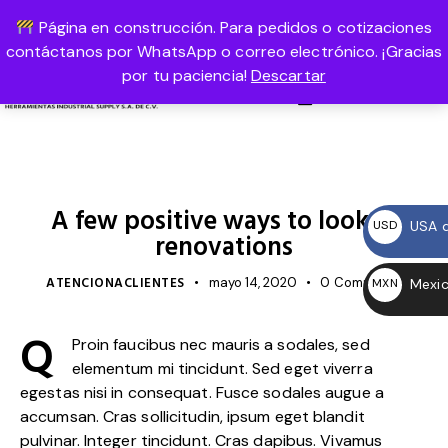
Página en construcción. Para pedidos o cotizaciones
USD, $
1-800-458-56987
REGÍSTRATE
contáctanos por WhatsApp o correo electrónico. ¡Gracias
por tu paciencia!
Descartar
0
UNCATEGORIZED
A few positive ways to look at
USA d
USD
renovations
$
ATENCIONACLIENTES
mayo 14, 2020
0
Comments
Mexic
MXN
$
Q
Proin faucibus nec mauris a sodales, sed
elementum mi tincidunt. Sed eget viverra
egestas nisi in consequat. Fusce sodales augue a
accumsan. Cras sollicitudin, ipsum eget blandit
pulvinar. Integer tincidunt. Cras dapibus. Vivamus