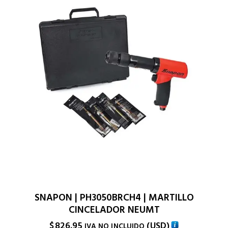
SNAPON | PH3050BRCH4 | MARTILLO
CINCELADOR NEUMT
$
826.95
(
USD
)
IVA NO INCLUIDO