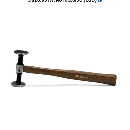
$
826.95
(
USD
)
IVA NO INCLUIDO