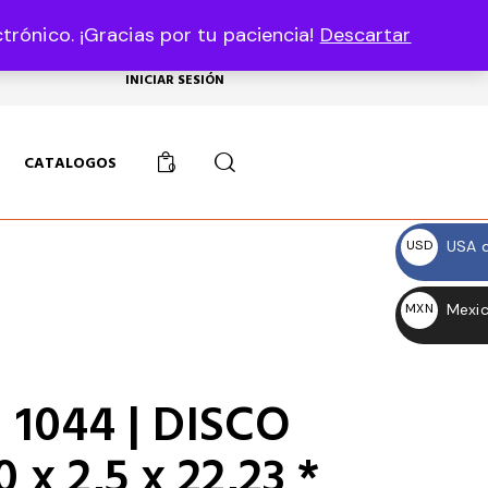
rónico. ¡Gracias por tu paciencia!
Descartar
USD, $
INICIAR SESIÓN
CATALOGOS
0
USA d
USD
$
Mexic
MXN
$
 1044 | DISCO
 x 2,5 x 22,23 *