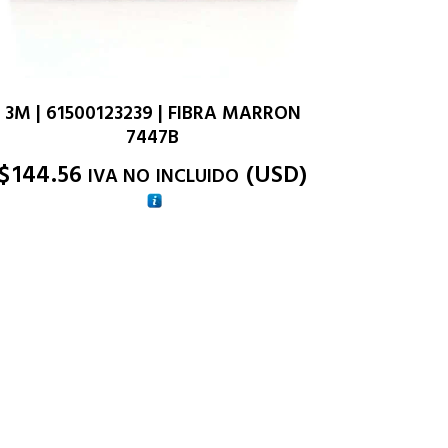
3M | 61500123239 | FIBRA MARRON
7447B
$
144.56
(
USD
)
IVA NO INCLUIDO