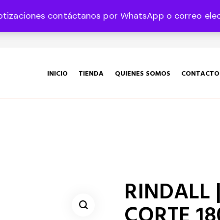
otizaciones contáctanos por WhatsApp o correo elect
35 Col. Graciano Sánchez CP 78360
INICIO
TIENDA
QUIENES SOMOS
CONTACTO
RINDALL |
CORTE 180