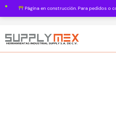
Página en construcción. Para pedidos o c
Lun - Vie 8:00 - 18:00
444 820 1819
Guadalupe Vázquez Castillo 1