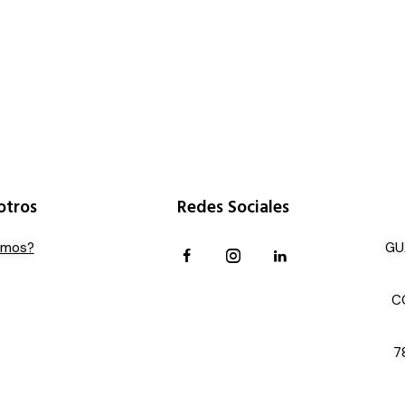
otros
Redes Sociales
omos?
GU
C
7