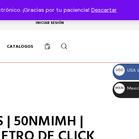
rónico. ¡Gracias por tu paciencia!
Descartar
USD, $
INICIAR SESIÓN
CATALOGOS
0
USA d
USD
$
Mexic
MXN
$
 | 50NMIMH |
ETRO DE CLICK