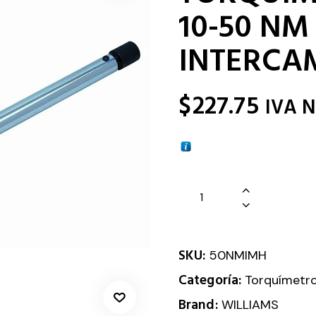
10-50 NM
INTERCA
$
227.75
IVA 
SKU:
50NMIMH
Categoría:
Torquímetr
Brand:
WILLIAMS