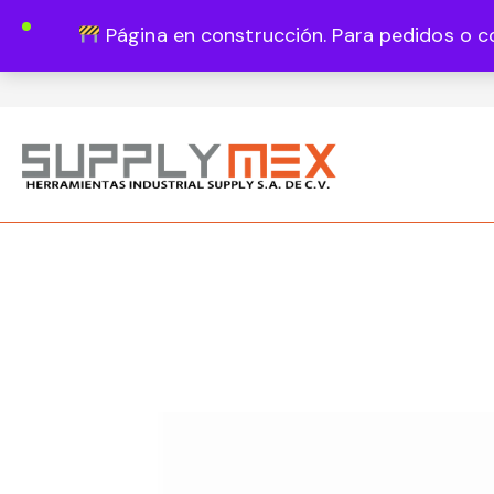
Página en construcción. Para pedidos o c
Lun - Vie 8:00 - 18:00
444 820 1819
Guadalupe Vázquez Castillo 1