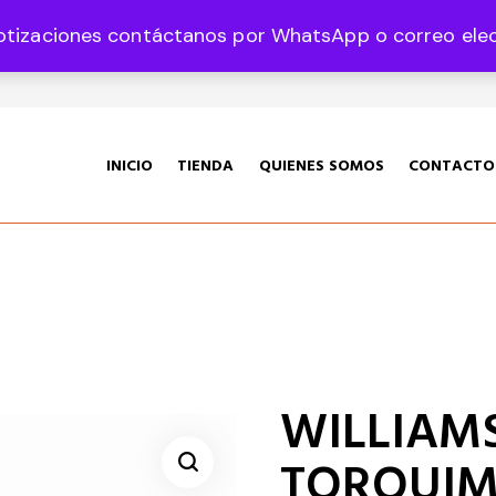
otizaciones contáctanos por WhatsApp o correo elect
35 Col. Graciano Sánchez CP 78360
INICIO
TIENDA
QUIENES SOMOS
CONTACTO
WILLIAMS
TORQUIM