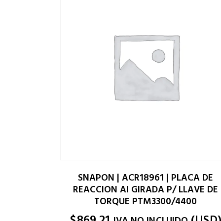
SNAPON | ACR18961 | PLACA DE
REACCION AI GIRADA P/ LLAVE DE
TORQUE PTM3300/4400
$
869.21
(
USD
IVA NO INCLUIDO