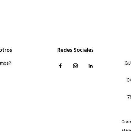
otros
Redes Sociales
omos?
GU
C
7
Corr
aten