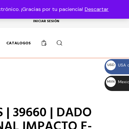
rónico. ¡Gracias por tu paciencia!
Descartar
USD, $
INICIAR SESIÓN
CATALOGOS
0
USA d
USD
$
Mexic
MXN
$
 | 39660 | DADO
AL IMPACTO E-