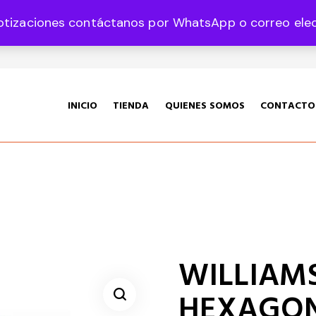
otizaciones contáctanos por WhatsApp o correo elect
35 Col. Graciano Sánchez CP 78360
INICIO
TIENDA
QUIENES SOMOS
CONTACTO
WILLIAMS
HEXAGON