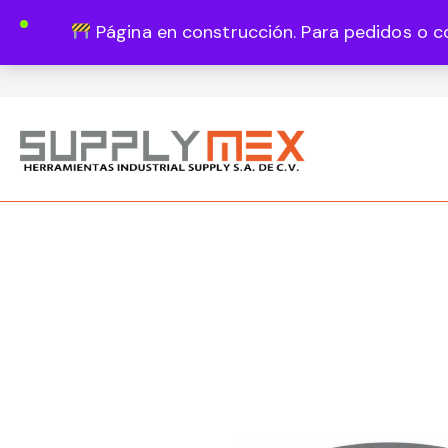
Página en construcción. Para pedidos o c
Lun - Vie 8:00 - 18:00
444 820 1819
Guadalupe Vázquez Castillo 1