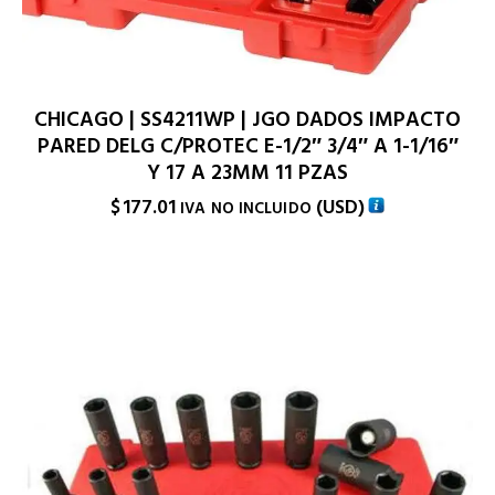
CHICAGO | SS4211WP | JGO DADOS IMPACTO
PARED DELG C/PROTEC E-1/2″ 3/4″ A 1-1/16″
Y 17 A 23MM 11 PZAS
$
177.01
(
USD
)
IVA NO INCLUIDO