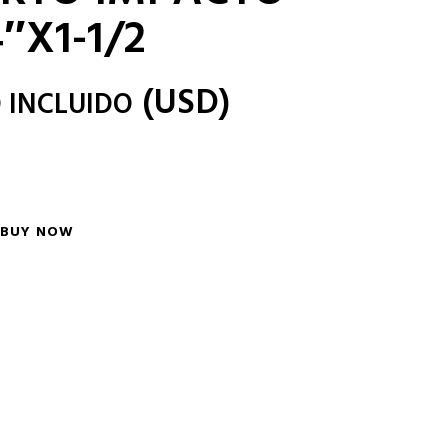
″X1-1/2
(
USD
)
 INCLUIDO
BUY NOW