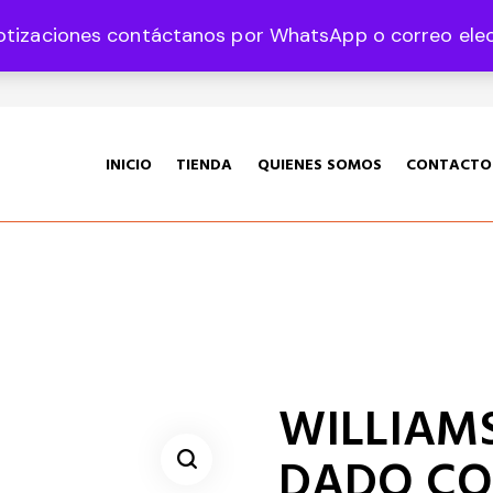
otizaciones contáctanos por WhatsApp o correo elect
35 Col. Graciano Sánchez CP 78360
INICIO
TIENDA
QUIENES SOMOS
CONTACTO
WILLIAMS 
DADO CO