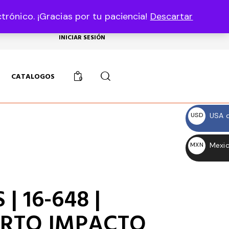
rónico. ¡Gracias por tu paciencia!
Descartar
USD, $
INICIAR SESIÓN
CATALOGOS
0
USA d
USD
$
Mexic
MXN
$
| 16-648 |
RTO IMPACTO