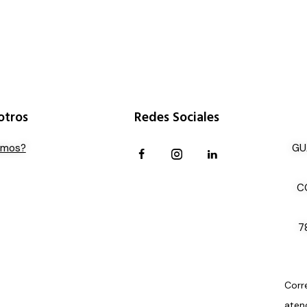
otros
Redes Sociales
omos?
GU
C
7
Corr
aten