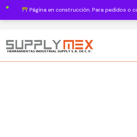
Página en construcción. Para pedidos o c
Lun - Vie 8:00 - 18:00
444 820 1819
Guadalupe Vázquez Castillo 1