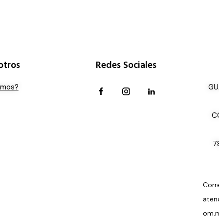
otros
Redes Sociales
omos?
GU
C
7
Corr
aten
om.