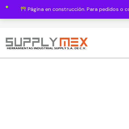
Página en construcción. Para pedidos o c
Lun - Vie 8:00 - 18:00
444 820 1819
Guadalupe Vázquez Castillo 1