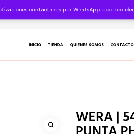
otizaciones contáctanos por WhatsApp o correo elect
35 Col. Graciano Sánchez CP 78360
INICIO
TIENDA
QUIENES SOMOS
CONTACTO
WERA | 54
PUNTA PH