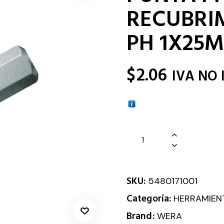
RECUBRIM
PH 1X25
$
2.06
IVA NO 
SKU:
5480171001
Categoría:
HERRAMIEN
Brand:
WERA