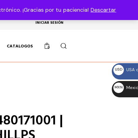
rónico. ¡Gracias por tu paciencia!
Descartar
USD, $
INICIAR SESIÓN
CATALOGOS
0
USA d
USD
$
Mexic
MXN
$
80171001 |
ILLPS