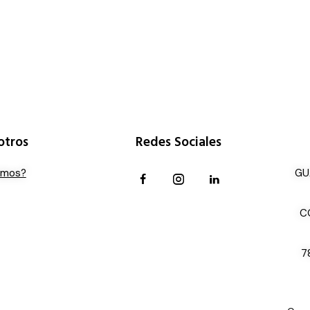
otros
Redes Sociales
omos?
GU
C
7