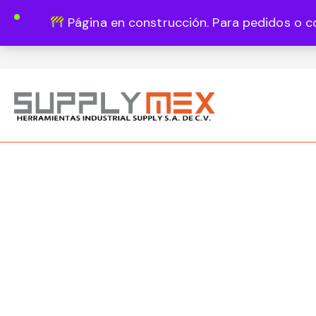
Página en construcción. Para pedidos o c
Lun - Vie 8:00 - 18:00
444 820 1819
Guadalupe Vázquez Castillo 1