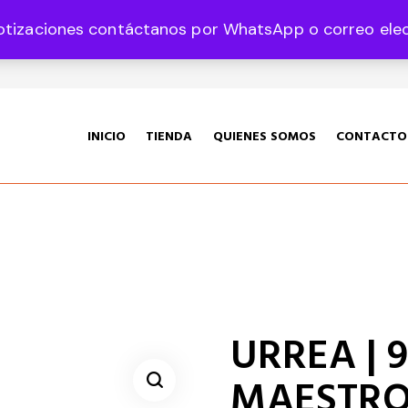
otizaciones contáctanos por WhatsApp o correo elect
35 Col. Graciano Sánchez CP 78360
INICIO
TIENDA
QUIENES SOMOS
CONTACTO
URREA | 9
MAESTRO