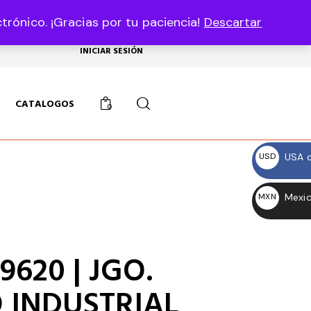
rónico. ¡Gracias por tu paciencia!
Descartar
USD, $
INICIAR SESIÓN
CATALOGOS
0
USA d
USD
$
Mexic
MXN
$
9620 | JGO.
 INDUSTRIAL