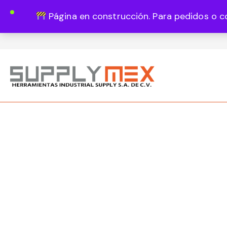
Página en construcción. Para pedidos o c
Lun - Vie 8:00 - 18:00
444 820 1819
Guadalupe Vázquez Castillo 1