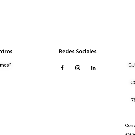
otros
Redes Sociales
omos?
GU
C
7
Corr
aten