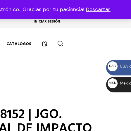
rónico. ¡Gracias por tu paciencia!
Descartar
USD, $
INICIAR SESIÓN
CATALOGOS
0
USA d
USD
$
Mexic
MXN
$
8152 | JGO.
AL DE IMPACTO