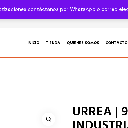
otizaciones contáctanos por WhatsApp o correo elect
35 Col. Graciano Sánchez CP 78360
INICIO
TIENDA
QUIENES SOMOS
CONTACTO
URREA | 9
INDUSTRI