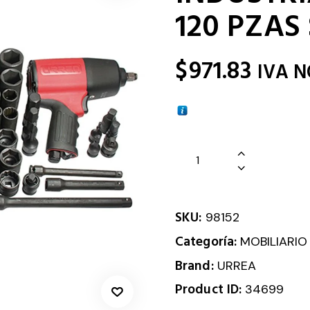
120 PZAS
$
971.83
IVA N
SKU:
98152
Categoría:
MOBILIARIO
Brand:
URREA
Product ID:
34699