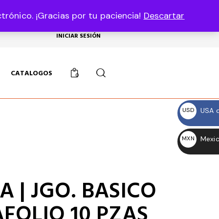
rónico. ¡Gracias por tu paciencia!
Descartar
USD, $
INICIAR SESIÓN
CATALOGOS
0
USA d
USD
$
Mexic
MXN
$
A | JGO. BASICO
FOLIO 10 PZAS