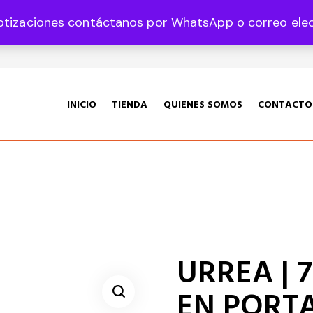
otizaciones contáctanos por WhatsApp o correo elect
35 Col. Graciano Sánchez CP 78360
INICIO
TIENDA
QUIENES SOMOS
CONTACTO
URREA | 7
EN PORTA