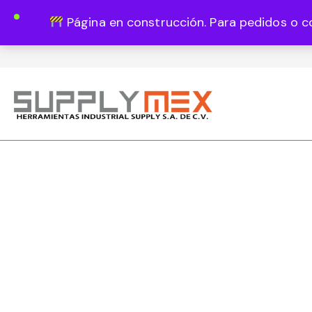
Página en construcción. Para pedidos o c
Lun - Vie 8:00 - 18:00
444 820 1819
Guadalupe Vázquez Castillo 1