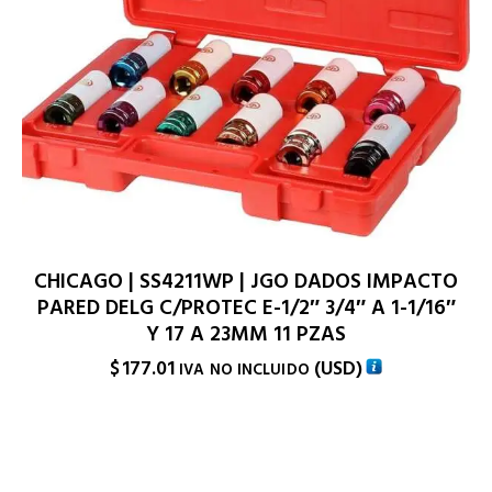
CHICAGO | SS4211WP | JGO DADOS IMPACTO
PARED DELG C/PROTEC E-1/2″ 3/4″ A 1-1/16″
Y 17 A 23MM 11 PZAS
$
177.01
(
USD
)
IVA NO INCLUIDO