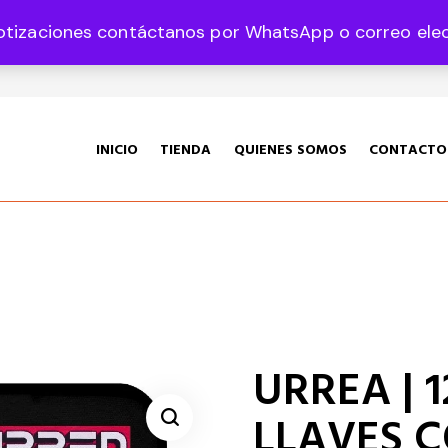
otizaciones contáctanos por WhatsApp o correo elect
35 Col. Graciano Sánchez CP 78360
INICIO
TIENDA
QUIENES SOMOS
CONTACTO
URREA | 
LLAVES 