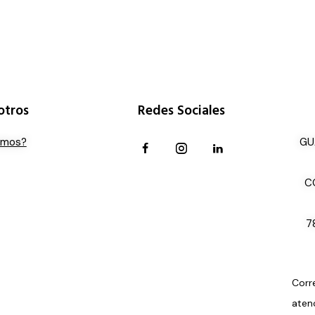
otros
Redes Sociales
omos?
GU
C
7
Corr
aten