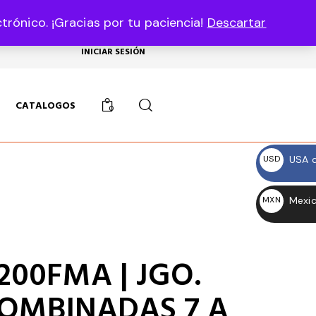
rónico. ¡Gracias por tu paciencia!
Descartar
USD, $
INICIAR SESIÓN
CATALOGOS
0
USA d
USD
$
Mexic
MXN
$
1200FMA | JGO.
COMBINADAS 7 A