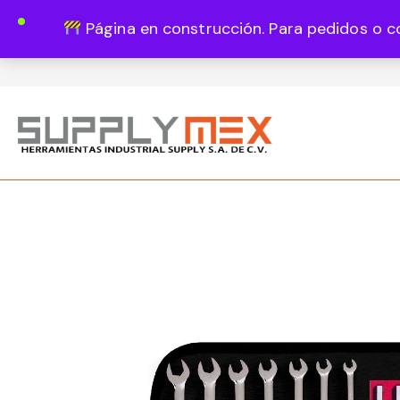
Página en construcción. Para pedidos o c
Lun - Vie 8:00 - 18:00
444 820 1819
Guadalupe Vázquez Castillo 1