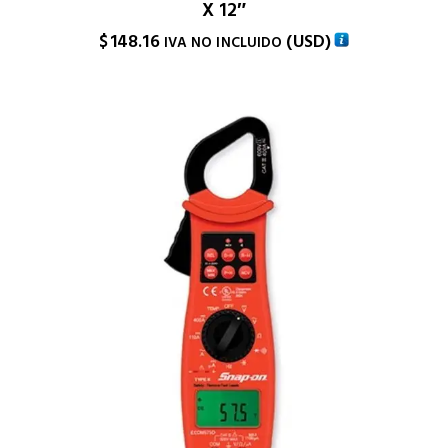
X 12″
$
148.16
(
USD
)
IVA NO INCLUIDO