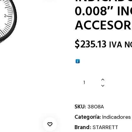
0.008″ I
ACCESOR
$
235.13
IVA N
SKU:
3808A
Categoría:
Indicadores
Brand:
STARRETT