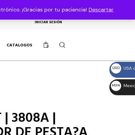
rónico. ¡Gracias por tu paciencia!
Descartar
USD, $
INICIAR SESIÓN
CATALOGOS
0
USA d
USD
$
Mexic
MXN
$
| 3808A |
R DE PESTA?A