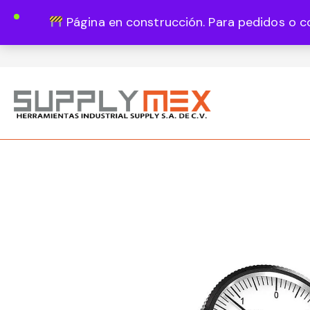
Página en construcción. Para pedidos o c
Lun - Vie 8:00 - 18:00
444 820 1819
Guadalupe Vázquez Castillo 1