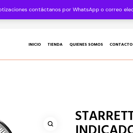
otizaciones contáctanos por WhatsApp o correo elect
35 Col. Graciano Sánchez CP 78360
INICIO
TIENDA
QUIENES SOMOS
CONTACTO
STARRETT 
INDICADO