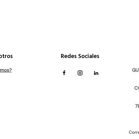
otros
Redes Sociales
omos?
GU
C
7
Corr