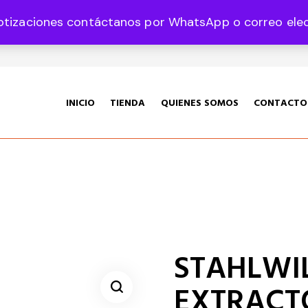
otizaciones contáctanos por WhatsApp o correo elect
35 Col. Graciano Sánchez CP 78360
INICIO
TIENDA
QUIENES SOMOS
CONTACTO
STAHLWILL
EXTRACT