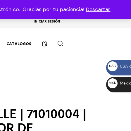
rónico. ¡Gracias por tu paciencia!
Descartar
USD, $
INICIAR SESIÓN
CATALOGOS
0
USA d
USD
$
Mexic
MXN
$
E | 71010004 |
OR DE