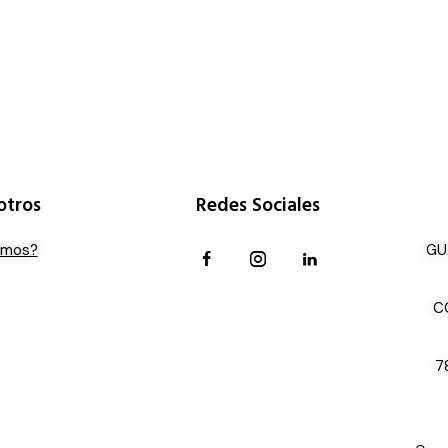
otros
Redes Sociales
omos?
GU
C
7