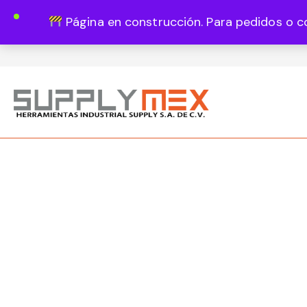
Página en construcción. Para pedidos o c
Lun - Vie 8:00 - 18:00
444 820 1819
Guadalupe Vázquez Castillo 1