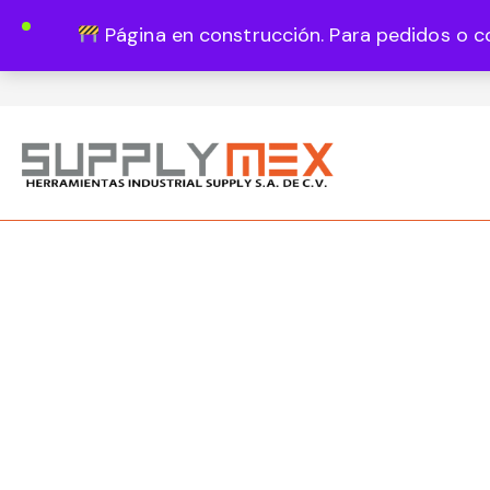
Página en construcción. Para pedidos o c
Lun - Vie 8:00 - 18:00
444 820 1819
Guadalupe Vázquez Castillo 1