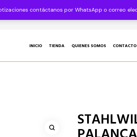
otizaciones contáctanos por WhatsApp o correo elect
35 Col. Graciano Sánchez CP 78360
INICIO
TIENDA
QUIENES SOMOS
CONTACTO
STAHLWILL
PALANCA