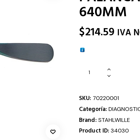
640MM
$
214.59
IVA 
SKU:
70220001
Categoría:
DIAGNOSTI
Brand:
STAHLWILLE
Product ID:
34030