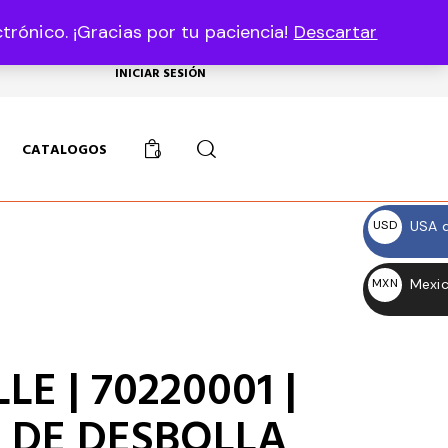
rónico. ¡Gracias por tu paciencia!
Descartar
USD, $
INICIAR SESIÓN
CATALOGOS
0
USA d
USD
$
Mexic
MXN
$
E | 70220001 |
 DE DESBOLLA