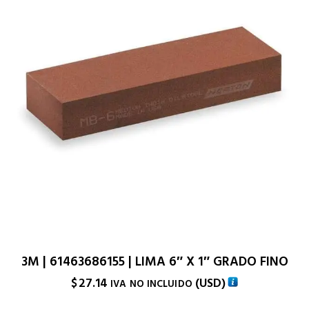
3M | 61463686155 | LIMA 6″ X 1″ GRADO FINO
$
27.14
(
USD
)
IVA NO INCLUIDO