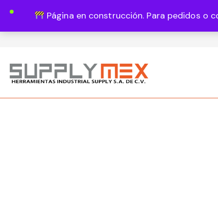
Página en construcción. Para pedidos o c
Lun - Vie 8:00 - 18:00
444 820 1819
Guadalupe Vázquez Castillo 1