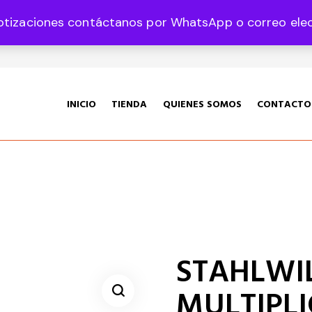
otizaciones contáctanos por WhatsApp o correo elect
35 Col. Graciano Sánchez CP 78360
INICIO
TIENDA
QUIENES SOMOS
CONTACTO
STAHLWILL
MULTIPLI