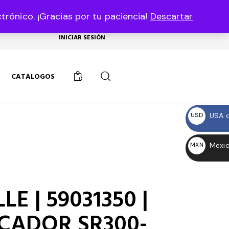
rónico. ¡Gracias por tu paciencia!
Descartar
USD, $
INICIAR SESIÓN
CATALOGOS
0
USA d
USD
$
Mexic
MXN
$
E | 59031350 |
CADOR SR300-