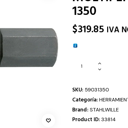
1350
$
319.85
IVA N
SKU:
59031350
Categoría:
HERRAMIEN
Brand:
STAHLWILLE
Product ID:
33814