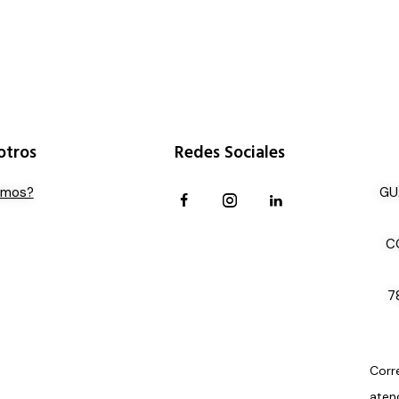
otros
Redes Sociales
omos?
GU
C
7
Corr
aten