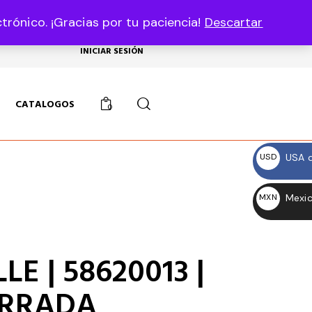
rónico. ¡Gracias por tu paciencia!
Descartar
USD, $
INICIAR SESIÓN
CATALOGOS
0
USA d
USD
$
Mexic
MXN
$
E | 58620013 |
ERRADA