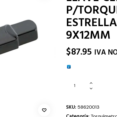
P/TORQU
ESTRELLA
9X12MM
$
87.95
IVA N
SKU:
58620013
Categoría:
Torquímetr