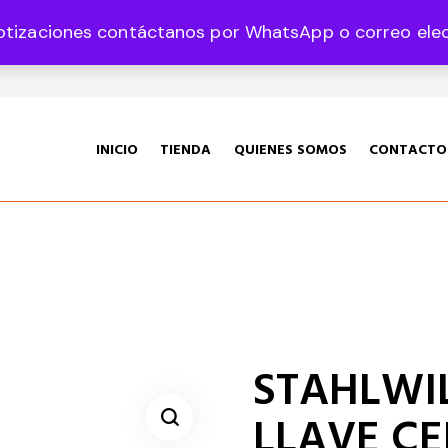
otizaciones contáctanos por WhatsApp o correo elect
35 Col. Graciano Sánchez CP 78360
INICIO
TIENDA
QUIENES SOMOS
CONTACTO
STAHLWILL
LLAVE C