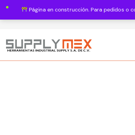
Página en construcción. Para pedidos o c
Lun - Vie 8:00 - 18:00
444 820 1819
Guadalupe Vázquez Castillo 1