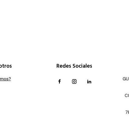
otros
Redes Sociales
omos?
GU
C
7