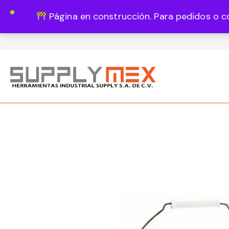
Página en construcción. Para pedidos o c
Lun - Vie 8:00 - 18:00
444 820 1819
Guadalupe Vázquez Castillo 1