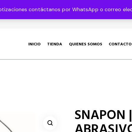
otizaciones contáctanos por WhatsApp o correo elect
35 Col. Graciano Sánchez CP 78360
INICIO
TIENDA
QUIENES SOMOS
CONTACTO
SNAPON |
ABRASIV