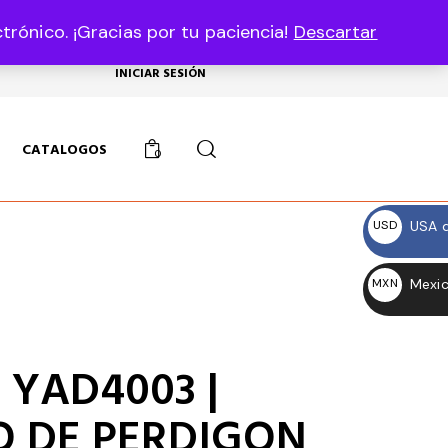
rónico. ¡Gracias por tu paciencia!
Descartar
USD, $
INICIAR SESIÓN
CATALOGOS
0
USA d
USD
$
Mexic
MXN
$
 YAD4003 |
O DE PERDIGON