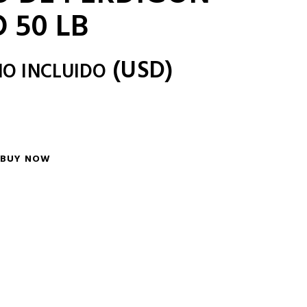
 50 LB
(
USD
)
NO INCLUIDO
BUY NOW