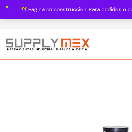
Página en construcción. Para pedidos o c
Lun - Vie 8:00 - 18:00
444 820 1819
Guadalupe Vázquez Castillo 1