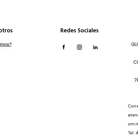
otros
Redes Sociales
omos?
GU
C
7
Corr
aten
om.
Tel: