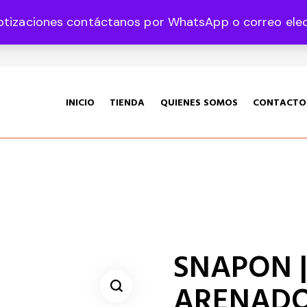
otizaciones contáctanos por WhatsApp o correo elect
35 Col. Graciano Sánchez CP 78360
INICIO
TIENDA
QUIENES SOMOS
CONTACTO
SNAPON |
ARENADO