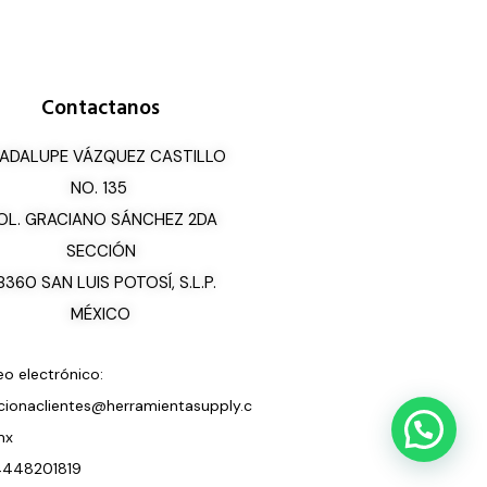
Contactanos
ADALUPE VÁZQUEZ CASTILLO
NO. 135
OL. GRACIANO SÁNCHEZ 2DA
SECCIÓN
8360 SAN LUIS POTOSÍ, S.L.P.
MÉXICO
eo electrónico:
cionaclientes@herramientasupply.c
mx
 4448201819