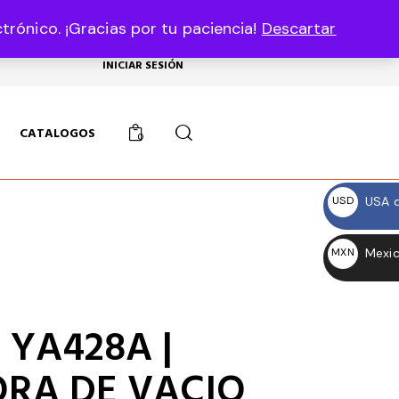
rónico. ¡Gracias por tu paciencia!
Descartar
USD, $
INICIAR SESIÓN
CATALOGOS
0
USA d
USD
$
Mexic
MXN
$
 YA428A |
RA DE VACIO