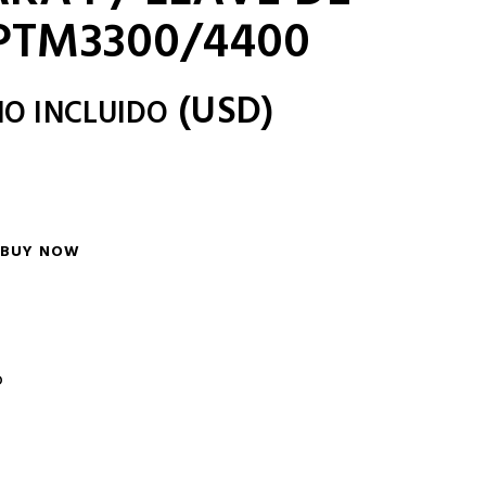
PTM3300/4400
(
USD
)
NO INCLUIDO
BUY NOW
o