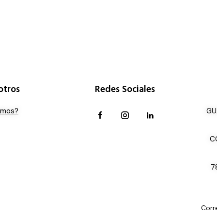
otros
Redes Sociales
omos?
GU
C
7
Corr