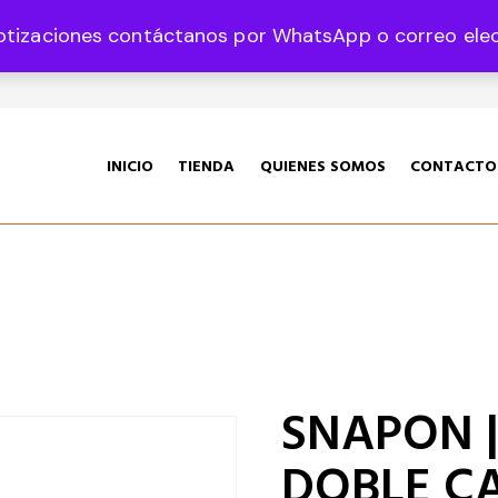
otizaciones contáctanos por WhatsApp o correo elect
35 Col. Graciano Sánchez CP 78360
INICIO
TIENDA
QUIENES SOMOS
CONTACTO
SNAPON |
DOBLE CA