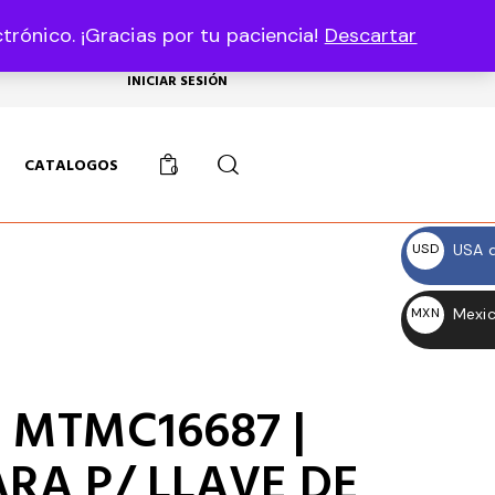
rónico. ¡Gracias por tu paciencia!
Descartar
USD, $
INICIAR SESIÓN
CATALOGOS
0
USA d
USD
$
Mexic
MXN
$
 MTMC16687 |
RA P/ LLAVE DE