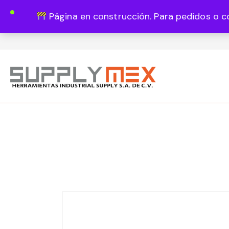
Página en construcción. Para pedidos o c
Lun - Vie 8:00 - 18:00
444 820 1819
Guadalupe Vázquez Castillo 1