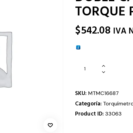
TORQUE 
$
542.08
IVA 
SKU:
MTMC16687
Categoría:
Torquímetr
Product ID:
33063