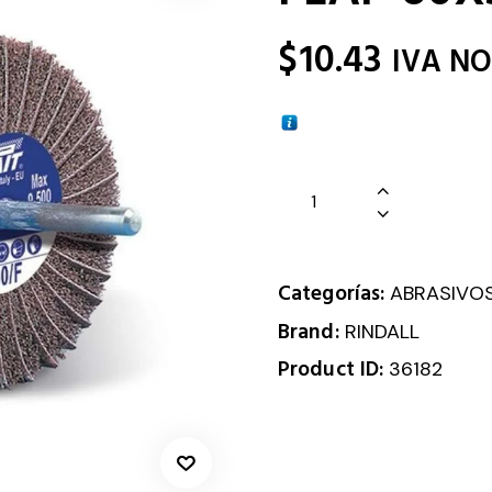
$
10.43
IVA NO
Categorías:
ABRASIVO
Brand:
RINDALL
Product ID:
36182