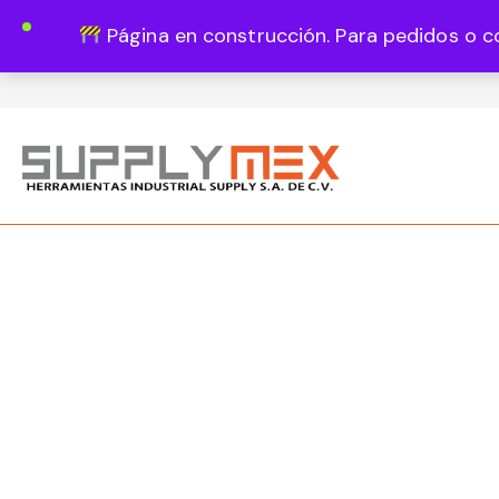
Página en construcción. Para pedidos o c
Lun - Vie 8:00 - 18:00
444 820 1819
Guadalupe Vázquez Castillo 1