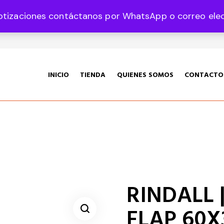
otizaciones contáctanos por WhatsApp o correo elect
35 Col. Graciano Sánchez CP 78360
INICIO
TIENDA
QUIENES SOMOS
CONTACTO
RINDALL |
FLAP 60X