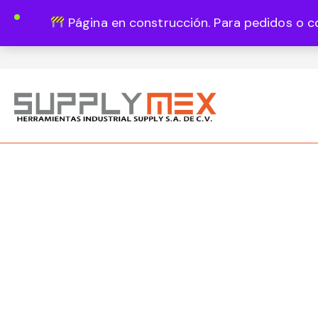
Página en construcción. Para pedidos o c
Lun - Vie 8:00 - 18:00
444 820 1819
Guadalupe Vázquez Castillo 1