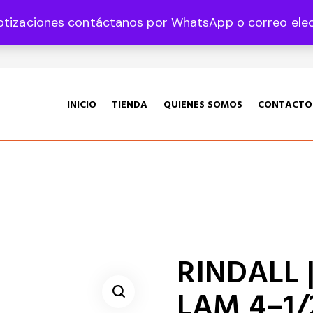
otizaciones contáctanos por WhatsApp o correo elect
35 Col. Graciano Sánchez CP 78360
INICIO
TIENDA
QUIENES SOMOS
CONTACTO
RINDALL |
LAM 4–1/2