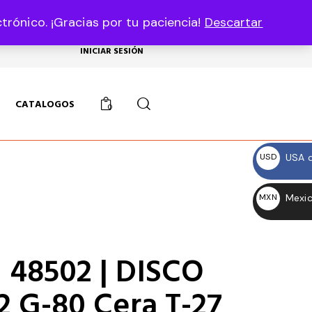
rónico. ¡Gracias por tu paciencia!
Descartar
USD, $
INICIAR SESIÓN
CATALOGOS
0
USA d
USD
$
Mexic
MXN
$
 48502 | DISCO
 G-80 Cera T-27