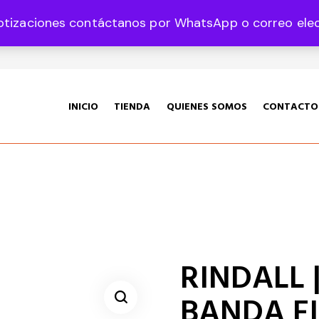
otizaciones contáctanos por WhatsApp o correo elect
35 Col. Graciano Sánchez CP 78360
INICIO
TIENDA
QUIENES SOMOS
CONTACTO
RINDALL 
BANDA F