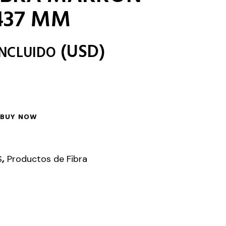
437 MM
(
USD
)
INCLUIDO
BUY NOW
,
S
Productos de Fibra