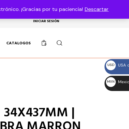
rónico. ¡Gracias por tu paciencia!
Descartar
USD, $
INICIAR SESIÓN
CATALOGOS
0
USA d
USD
$
Mexic
MXN
$
| 34X437MM |
IBRA MARRON