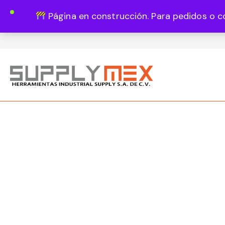
Página en construcción. Para pedidos o c
Lun - Vie 8:00 - 18:00
444 820 1819
Guadalupe Vázquez Castillo 1