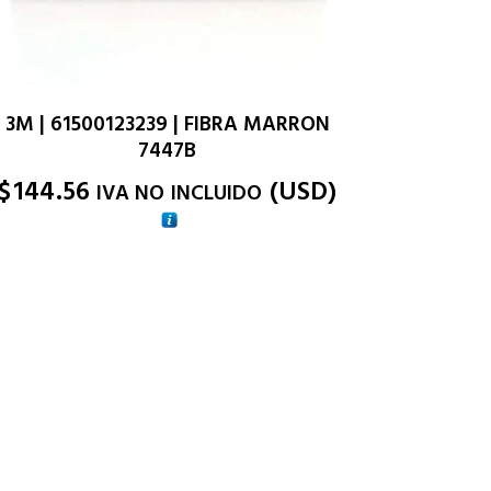
3M | 61500123239 | FIBRA MARRON
7447B
$
144.56
(
USD
)
IVA NO INCLUIDO