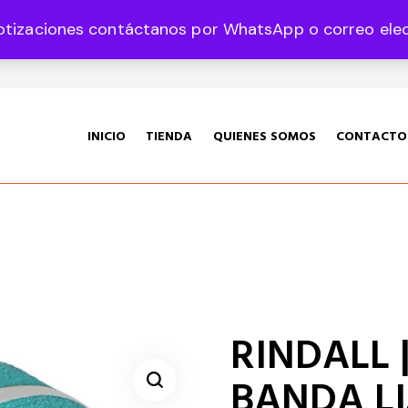
otizaciones contáctanos por WhatsApp o correo elect
35 Col. Graciano Sánchez CP 78360
INICIO
TIENDA
QUIENES SOMOS
CONTACTO
RINDALL |
BANDA LI