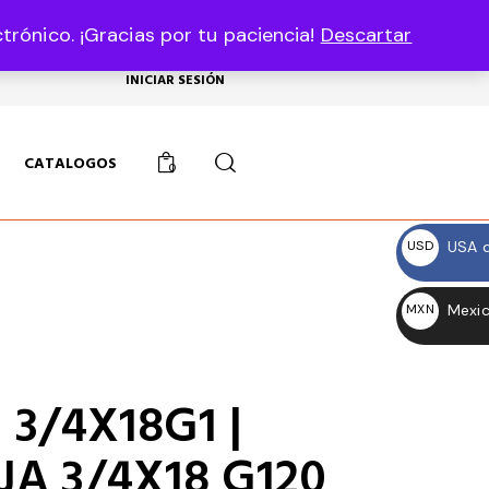
rónico. ¡Gracias por tu paciencia!
Descartar
USD, $
INICIAR SESIÓN
CATALOGOS
0
USA d
USD
$
Mexic
MXN
$
 3/4X18G1 |
JA 3/4X18 G120