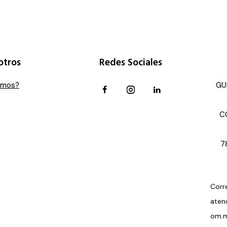
otros
Redes Sociales
omos?
GU
C
7
Corr
aten
om.