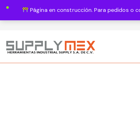
Página en construcción. Para pedidos o c
Lun - Vie 8:00 - 18:00
444 820 1819
Guadalupe Vázquez Castillo 1