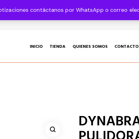
otizaciones contáctanos por WhatsApp o correo elect
35 Col. Graciano Sánchez CP 78360
INICIO
TIENDA
QUIENES SOMOS
CONTACTO
DYNABRAD
PULIDOR