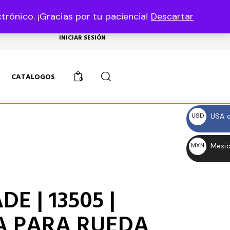
rónico. ¡Gracias por tu paciencia!
Descartar
USD, $
INICIAR SESIÓN
CATALOGOS
0
USA d
USD
$
Mexic
MXN
$
E | 13505 |
A PARA RUEDA