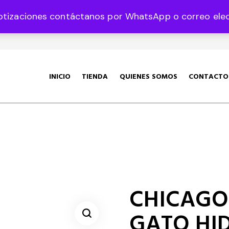
otizaciones contáctanos por WhatsApp o correo elect
35 Col. Graciano Sánchez CP 78360
INICIO
TIENDA
QUIENES SOMOS
CONTACTO
CHICAGO 
GATO HI