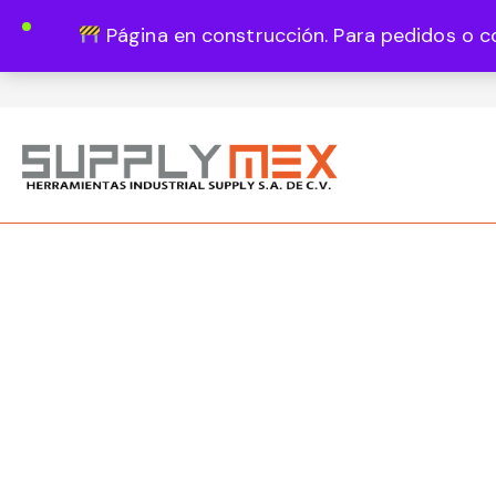
Página en construcción. Para pedidos o c
Lun - Vie 8:00 - 18:00
444 820 1819
Guadalupe Vázquez Castillo 1