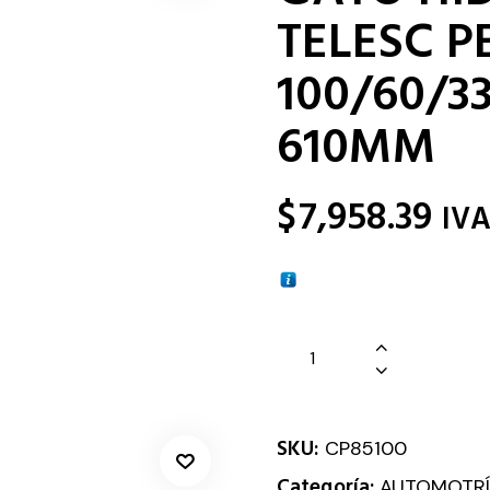
TELESC P
100/60/3
610MM
$
7,958.39
IV
SKU:
CP85100
Categoría:
AUTOMOTRÍ