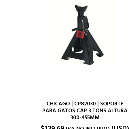
CHICAGO | CP82030 | SOPORTE
PARA GATOS CAP 3 TONS ALTURA
300-455MM
$
139.69
(
USD
IVA NO INCLUIDO