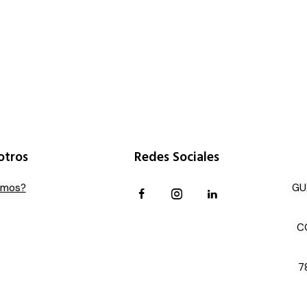
otros
Redes Sociales
omos?
GU
C
7