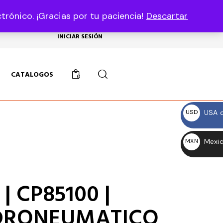
rónico. ¡Gracias por tu paciencia!
Descartar
USD, $
INICIAR SESIÓN
CATALOGOS
0
USA d
USD
$
Mexic
MXN
$
| CP85100 |
DRONEUMATICO