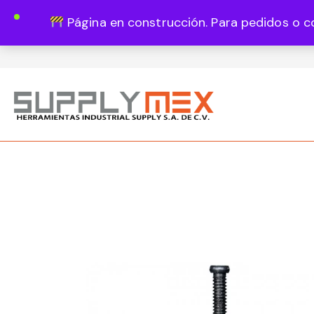
Página en construcción. Para pedidos o c
Lun - Vie 8:00 - 18:00
444 820 1819
Guadalupe Vázquez Castillo 1