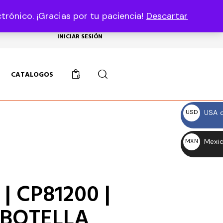
rónico. ¡Gracias por tu paciencia!
Descartar
USD, $
INICIAR SESIÓN
CATALOGOS
0
USA d
USD
$
Mexic
MXN
$
| CP81200 |
 BOTELLA