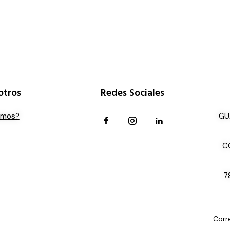
otros
Redes Sociales
omos?
GU
C
7
Corr