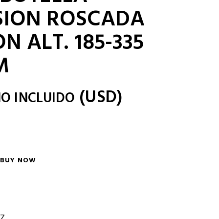
SION ROSCADA
N ALT. 185-335
M
(
USD
)
NO INCLUIDO
BUY NOW
Z