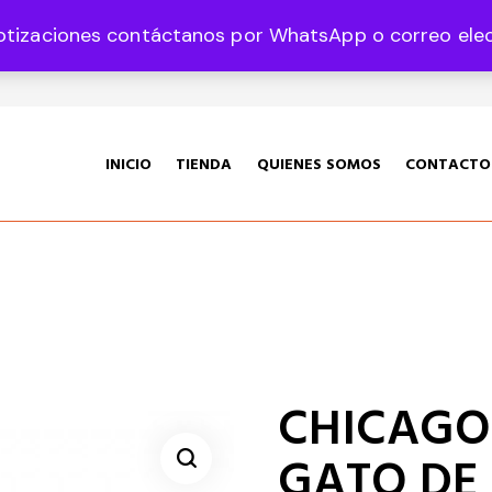
otizaciones contáctanos por WhatsApp o correo elect
35 Col. Graciano Sánchez CP 78360
INICIO
TIENDA
QUIENES SOMOS
CONTACTO
CHICAGO 
GATO DE