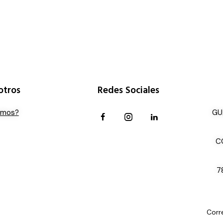
otros
Redes Sociales
omos?
GU
C
7
Corr