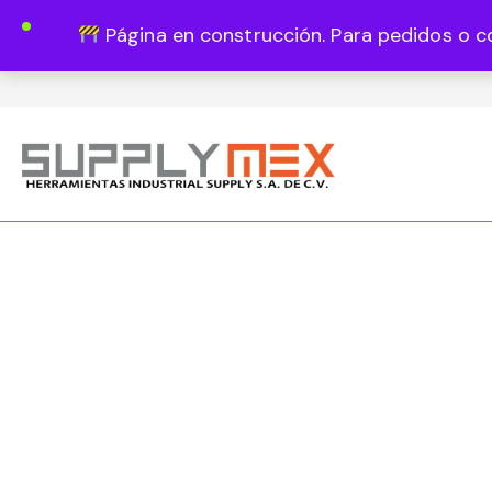
Página en construcción. Para pedidos o c
Lun - Vie 8:00 - 18:00
444 820 1819
Guadalupe Vázquez Castillo 1