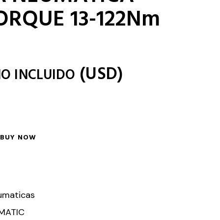
TORQUE 13-122Nm
(
USD
)
NO INCLUIDO
BUY NOW
umaticas
MATIC