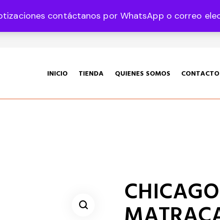
otizaciones contáctanos por WhatsApp o correo elect
35 Col. Graciano Sánchez CP 78360
INICIO
TIENDA
QUIENES SOMOS
CONTACTO
CHICAGO 
MATRACA