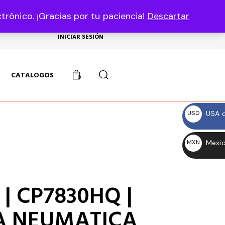
rónico. ¡Gracias por tu paciencia!
Descartar
USD, $
INICIAR SESIÓN
CATALOGOS
0
USA d
USD
$
Mexic
MXN
$
| CP7830HQ |
 NEUMATICA