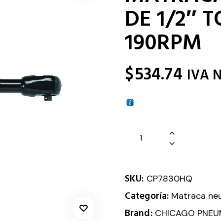
DE 1/2″ 
190RPM
$
534.74
IVA 
SKU:
CP7830HQ
Categoría:
Matraca ne
Brand:
CHICAGO PNEU