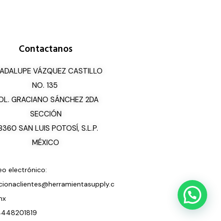
Contactanos
ADALUPE VÁZQUEZ CASTILLO
NO. 135
OL. GRACIANO SÁNCHEZ 2DA
SECCIÓN
8360 SAN LUIS POTOSÍ, S.L.P.
MÉXICO
eo electrónico:
cionaclientes@herramientasupply.c
mx
 4448201819