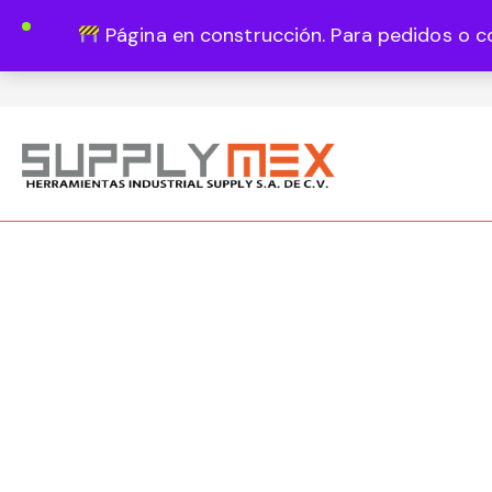
Página en construcción. Para pedidos o c
Lun - Vie 8:00 - 18:00
444 820 1819
Guadalupe Vázquez Castillo 1