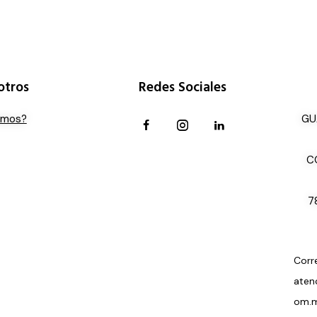
otros
Redes Sociales
omos?
GU
C
7
Corr
aten
om.