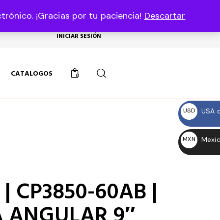
rónico. ¡Gracias por tu paciencia!
Descartar
USD, $
INICIAR SESIÓN
CATALOGOS
0
USA d
USD
$
Mexic
MXN
$
| CP3850-60AB |
A ANGULAR 9″