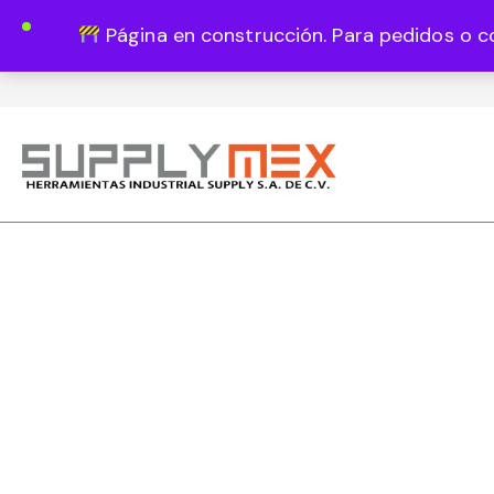
Página en construcción. Para pedidos o c
Lun - Vie 8:00 - 18:00
444 820 1819
Guadalupe Vázquez Castillo 1