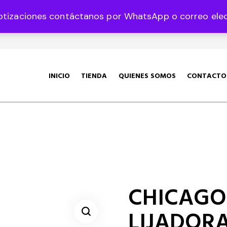
otizaciones contáctanos por WhatsApp o correo elect
35 Col. Graciano Sánchez CP 78360
INICIO
TIENDA
QUIENES SOMOS
CONTACTO
CHICAGO 
LIJADOR