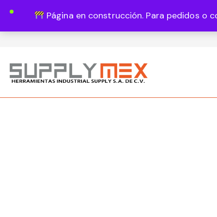
Página en construcción. Para pedidos o c
Lun - Vie 8:00 - 18:00
444 820 1819
Guadalupe Vázquez Castillo 1