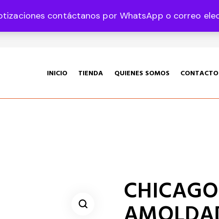
otizaciones contáctanos por WhatsApp o correo elect
35 Col. Graciano Sánchez CP 78360
INICIO
TIENDA
QUIENES SOMOS
CONTACTO
CHICAGO |
AMOLDA