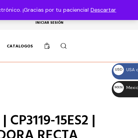
rónico. ¡Gracias por tu paciencia!
Descartar
USD, $
INICIAR SESIÓN
CATALOGOS
0
USA d
USD
$
Mexic
MXN
$
 CP3119-15ES2 |
DORA RECTA