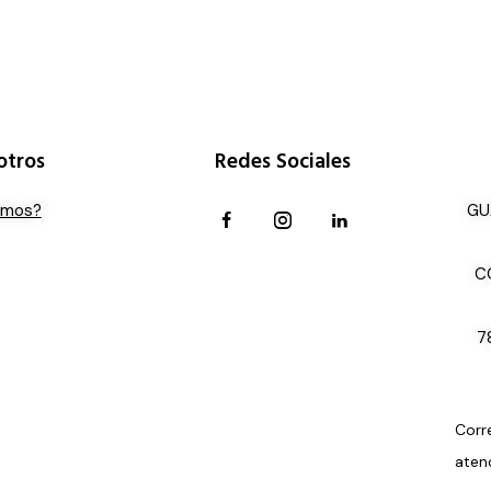
otros
Redes Sociales
omos?
GU
C
7
Corr
aten