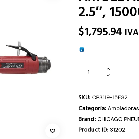
2.5″, 150
$
1,795.94
IVA
SKU:
CP3119-15ES2
Categoría:
Amoladora
Brand:
CHICAGO PNEU
Product ID:
31202