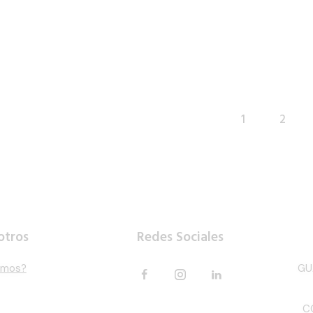
1
→
2
otros
Redes Sociales
omos?
GU
C