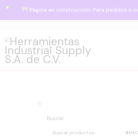
Página en construcción. Para pedidos o c
Lun - Vie 8:00 - 18:00
444 820 1819
Guadalupe Vázquez Castillo 1
Buscar
BUS