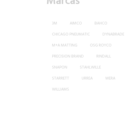
Marcas
3M
AIMCO
BAHCO
CHICAGO PNEUMATIC
DYNABRADE
M+A MATTING
OSG ROYCO
PRECISION BRAND
RINDALL
SNAPON
STAHLWILLE
STARRETT
URREA
WERA
WILLIAMS