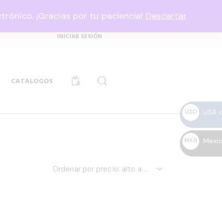
rónico. ¡Gracias por tu paciencia!
Descartar
USD, $
INICIAR SESIÓN
CATALOGOS
0
USA d
USD
$
Mexic
MXN
$