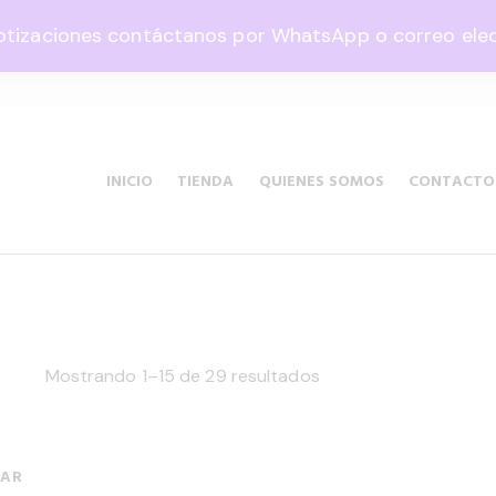
otizaciones contáctanos por WhatsApp o correo elect
35 Col. Graciano Sánchez CP 78360
INICIO
TIENDA
QUIENES SOMOS
CONTACTO
Mostrando 1–15 de 29 resultados
CAR