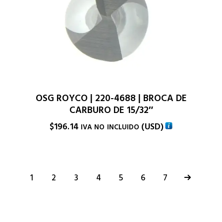
OSG ROYCO | 220-4688 | BROCA DE
CARBURO DE 15/32″
$
196.14
(
USD
)
IVA NO INCLUIDO
1
2
3
4
5
→
6
7